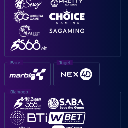
Race
Togel
Olahraga