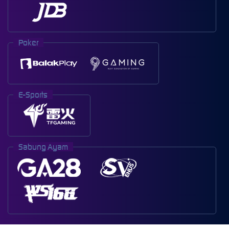
Poker
E-Sports
Sabung Ayam