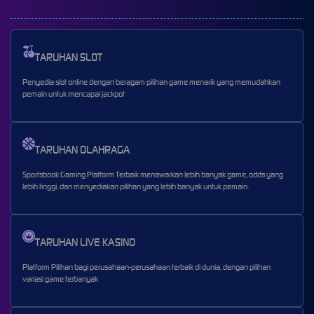
TARUHAN SLOT
Penyedia slot online dengan beragam pilihan game menarik yang memudahkan
pemain untuk mencapai jackpot
TARUHAN OLAHRAGA
Sportsbook Gaming Platform Terbaik menawarkan lebih banyak game, odds yang
lebih tinggi, dan menyediakan pilihan yang lebih banyak untuk pemain.
TARUHAN LIVE KASINO
Platform Pilihan bagi perusahaan-perusahaan terbaik di dunia, dengan pilihan
variasi game terbanyak