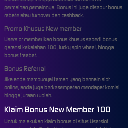
permainan pemainnya. Bonus ini juga disebut bonus
rebate atau turnover dan cashback.
Promo Khusus New member
Userslot memberikan bonus khusus seperti bonus
garansi kekalahan 100, lucky spin wheel, hingga
bonus freebet.
Bonus Referral
Jika anda mempunyai teman yang bermain slot
online, anda juga berkesempatan mendapat komisi
hingga jutaan rupiah.
Klaim Bonus New Member 100
Untuk melakukan klaim bonus di situs Userslot