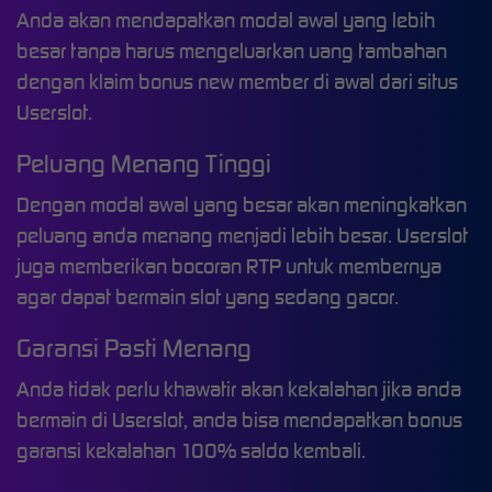
Anda akan mendapatkan modal awal yang lebih
besar tanpa harus mengeluarkan uang tambahan
dengan klaim bonus new member di awal dari situs
Userslot.
Peluang Menang Tinggi
Dengan modal awal yang besar akan meningkatkan
peluang anda menang menjadi lebih besar. Userslot
juga memberikan bocoran RTP untuk membernya
agar dapat bermain slot yang sedang gacor.
Garansi Pasti Menang
Anda tidak perlu khawatir akan kekalahan jika anda
bermain di Userslot, anda bisa mendapatkan bonus
garansi kekalahan 100% saldo kembali.