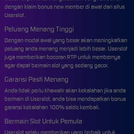
dengan klaim bonus new member di awal dari situs
Userslot.
Peluang Menang Tinggi
Dengan modal awal yang besar akan meningkatkan
peluang anda menang menjadi lebih besar. Userslot
juga memberikan bocoran RTP untuk membernya
agar dapat bermain slot yang sedang gacor.
Garansi Pasti Menang
Anda tidak perlu khawatir akan kekalahan jika anda
bermain di Userslot, anda bisa mendapatkan bonus
garansi kekalahan 100% saldo kembali.
Bermain Slot Untuk Pemula
Userslot selalu memberikan yang terbaik untuk