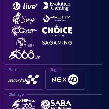
Race
Togel
Olahraga