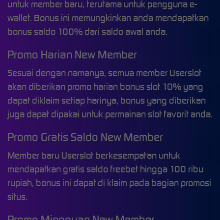
untuk member baru, terutama untuk pengguna e-
wallet. Bonus ini memungkinkan anda mendapatkan
bonus saldo 100% dari saldo awal anda.
Promo Harian New Member
Sesuai dengan namanya, semua member Userslot
akan diberikan promo harian bonus slot 10% yang
dapat diklaim setiap harinya, bonus yang diberikan
juga dapat dipakai untuk permainan slot favorit anda.
Promo Gratis Saldo New Member
Member baru Userslot berkesempatan untuk
mendapatkan gratis saldo freebet hingga 100 ribu
rupiah, bonus ini dapat di klaim pada bagian promosi
situs.
Promo Mingguan New Member