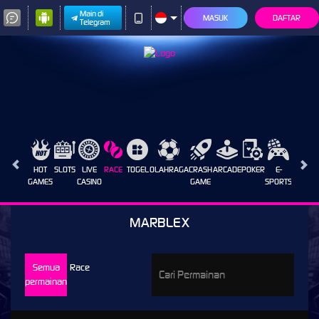
Main di
MASUK
DAFTAR
Telegram
HOT
SLOTS
LIVE
RACE
TOGEL
OLAHRAGA
CRASH
ARCADE
POKER
E-
SABUN
GAMES
CASINO
GAME
SPORTS
AYAM
MARBLEX
Semua
Race
permainan