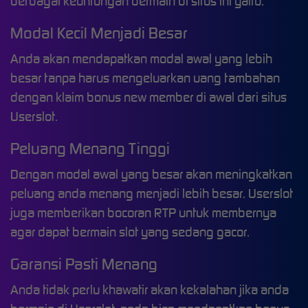
berbagai keuntungan bermain di situs ini yaitu:
Modal Kecil Menjadi Besar
Anda akan mendapatkan modal awal yang lebih
besar tanpa harus mengeluarkan uang tambahan
dengan klaim bonus new member di awal dari situs
Userslot.
Peluang Menang Tinggi
Dengan modal awal yang besar akan meningkatkan
peluang anda menang menjadi lebih besar. Userslot
juga memberikan bocoran RTP untuk membernya
agar dapat bermain slot yang sedang gacor.
Garansi Pasti Menang
Anda tidak perlu khawatir akan kekalahan jika anda