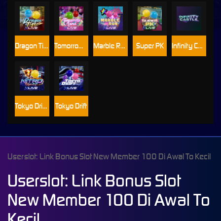
Dragon Tiger
Tomorrow land
Marble Run
Super PK
Infinity Castle
Tokyo Drift Nitro
Tokyo Drift
Userslot: Link Bonus Slot New Member 100 Di Awal To Kecil
Userslot: Link Bonus Slot
New Member 100 Di Awal To
Kecil