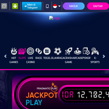
Main di
MASUK
DAFTAR
Telegram
HOT
SLOTS
LIVE
RACE
TOGEL
OLAHRAGA
CRASH
ARCADE
POKER
E-
SABUN
GAMES
CASINO
GAME
SPORTS
AYAM
IDR
12,702,
JACKPOT
PLAY