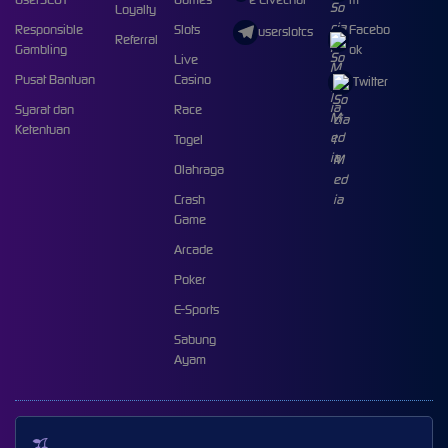
Loyalty
Responsible
Slots
Facebo
userslotcs
Referral
Gambling
ok
Live
Pusat Bantuan
Casino
Twitter
Syarat dan
Race
Ketentuan
Togel
Olahraga
Crash
Game
Arcade
Poker
E-Sports
Sabung
Ayam