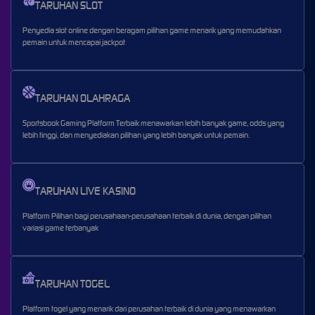
TARUHAN SLOT
Penyedia slot online dengan beragam pilihan game menarik yang memudahkan
pemain untuk mencapai jackpot
TARUHAN OLAHRAGA
Sportsbook Gaming Platform Terbaik menawarkan lebih banyak game, odds yang
lebih tinggi, dan menyediakan pilihan yang lebih banyak untuk pemain.
TARUHAN LIVE KASINO
Platform Pilihan bagi perusahaan-perusahaan terbaik di dunia, dengan pilihan
variasi game terbanyak
TARUHAN TOGEL
Platform togel yang menarik dari perusahan terbaik di dunia yang menawarkan