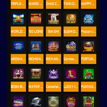
TRIPLE TWISTER
MARIO AND FRIENDS
ZHAO CAI JIN BAO
TWIN DRAGON
HAPPY NEW YEAR
WORLD CUP FRENZY
50 LIONS
BAI SHI
SUSHI DELIGHT
Frozen Joker
AROWANAS LUCK
HIGHWAY KING
RICH AND WEALTHY
Genies Blessing
FORTUNE LIONS
BOBA BOBA
WATER MARGIN
Celestial Goddess
LUCKY JOKER 5
FUNTASTIC FRUIT