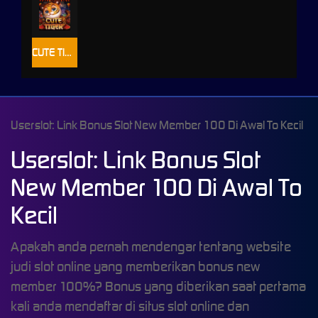
CUTE TIGER
Userslot: Link Bonus Slot New Member 100 Di Awal To Kecil
Userslot: Link Bonus Slot
New Member 100 Di Awal To
Kecil
Apakah anda pernah mendengar tentang website
judi slot online yang memberikan bonus new
member 100%? Bonus yang diberikan saat pertama
kali anda mendaftar di situs slot online dan